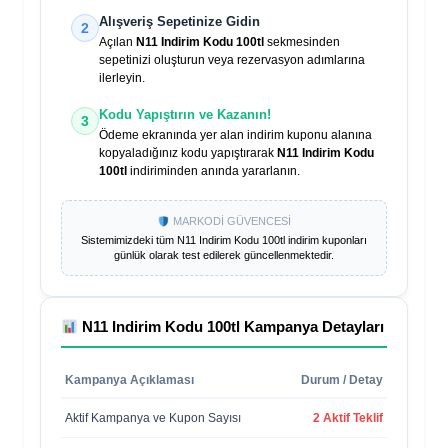
Alışveriş Sepetinize Gidin
2
Açılan
N11 Indirim Kodu 100tl
sekmesinden
sepetinizi oluşturun veya rezervasyon adımlarına
ilerleyin.
Kodu Yapıştırın ve Kazanın!
3
Ödeme ekranında yer alan indirim kuponu alanına
kopyaladığınız kodu yapıştırarak
N11 Indirim Kodu
100tl
indiriminden anında yararlanın.
MARKODİ GÜVENCESİ
Sistemimizdeki tüm
N11 Indirim Kodu 100tl
indirim kuponları
günlük olarak test edilerek güncellenmektedir.
N11 Indirim Kodu 100tl
Kampanya Detayları
Kampanya Açıklaması
Durum / Detay
Aktif Kampanya ve Kupon Sayısı
2 Aktif Teklif