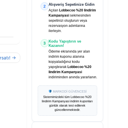
Alışveriş Sepetinize Gidin
2
Açılan
Lobbecoo %20 Iindirim
Kampanyasi
sekmesinden
sepetinizi oluşturun veya
rezervasyon adımlarına
ilerleyin.
Kodu Yapıştırın ve
3
Kazanın!
Ödeme ekranında yer alan
indirim kuponu alanına
satı!
kopyaladığınız kodu
yapıştırarak
Lobbecoo %20
Iindirim Kampanyasi
indiriminden anında yararlanın.
MARKODİ GÜVENCESİ
Sistemimizdeki tüm
Lobbecoo %20
Iindirim Kampanyasi
indirim kuponları
günlük olarak test edilerek
güncellenmektedir.