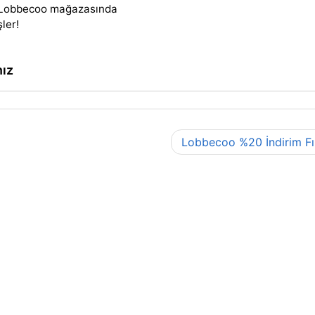
en Lobbecoo mağazasında
şler!
nız
Lobbecoo %20 İndirim Fır