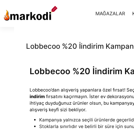
İçeriğe
geç
MAĞAZALAR
Lobbecoo %20 İindirim Kampan
Lobbecoo %20 İindirim K
Lobbecoo’dan alışveriş yapanlara özel fırsat! Seç
indirim
fırsatını kaçırmayın. İster ev dekorasyonu
ihtiyaç
duyduğunuz ürünler olsun, bu kampanyayl
alışveriş keyfi sizi bekliyor.
Kampanya yalnızca seçili ürünlerde geçerlidi
Stoklarla sınırlıdır ve belirli bir süre için su