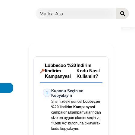
Lobbecoo %20
İndirim
Iindirim
Kodu Nasıl
Kampanyasi
Kullanılır?
Kuponu Seçin ve
1
Kopyalayın
Sitemizdeki güncel
Lobbecoo
%20 Iindirim Kampanyasi
campaigns/kampanyalarından
size en uygun olanını seçin ve
"Kodu Aç" butonuna tıklayarak
kodu kopyalayın.