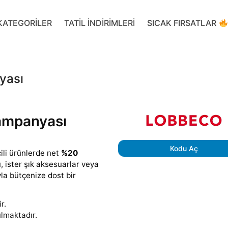
KATEGORILER
TATIL INDIRIMLERI
SICAK FIRSATLAR
yası
ampanyası
Kodu Aç
ili ürünlerde net
%20
, ister şık aksesuarlar veya
a bütçenize dost bir
r.
nulmaktadır.