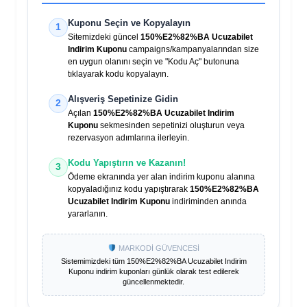
Kuponu Seçin ve Kopyalayın
1
Sitemizdeki güncel
150%E2%82%BA Ucuzabilet
Indirim Kuponu
campaigns/kampanyalarından size
en uygun olanını seçin ve "Kodu Aç" butonuna
tıklayarak kodu kopyalayın.
Alışveriş Sepetinize Gidin
2
Açılan
150%E2%82%BA Ucuzabilet Indirim
Kuponu
sekmesinden sepetinizi oluşturun veya
rezervasyon adımlarına ilerleyin.
Kodu Yapıştırın ve Kazanın!
3
Ödeme ekranında yer alan indirim kuponu alanına
kopyaladığınız kodu yapıştırarak
150%E2%82%BA
Ucuzabilet Indirim Kuponu
indiriminden anında
yararlanın.
MARKODİ GÜVENCESİ
Sistemimizdeki tüm
150%E2%82%BA Ucuzabilet Indirim
Kuponu
indirim kuponları günlük olarak test edilerek
güncellenmektedir.